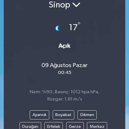
Sinop
°
17
Açık
09 Ağustos Pazar
00:45
Nem: %90, Basınç: 1012 hpa hPa,
Rüzgar: 1.61 m/s
Ayancık
Boyabat
Dikmen
Durağan
Erfelek
Gerze
Merkez