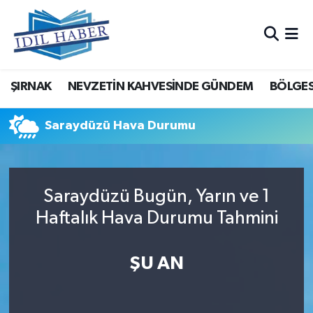
Nöbetçi Eczaneler
ŞIRNAK
NEVZETİN KAHVESİNDE GÜNDEM
BÖLGES
Hava Durumu
Trafik Durumu
Saraydüzü Hava Durumu
Süper Lig Puan Durumu ve Fikstür
Saraydüzü Bugün, Yarın ve 1
Tüm Manşetler
Haftalık Hava Durumu Tahmini
Son Dakika Haberleri
ŞU AN
Haber Arşivi