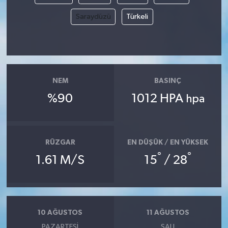
Saraydüzü
Türkeli
NEM
BASINÇ
%90
1012 HPA
hpa
RÜZGAR
EN DÜŞÜK / EN YÜKSEK
°
°
1.61 M/S
15
/ 28
10 AĞUSTOS
11 AĞUSTOS
PAZARTESI
SALI