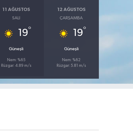
11 AĞUSTOS
12 AĞUSTOS
SALI
ÇARŞAMBA
°
°
19
19
Güneşli
Güneşli
Nem: %65
Nem: %62
Rüzgar: 4.89 m/s
Rüzgar: 5.81 m/s