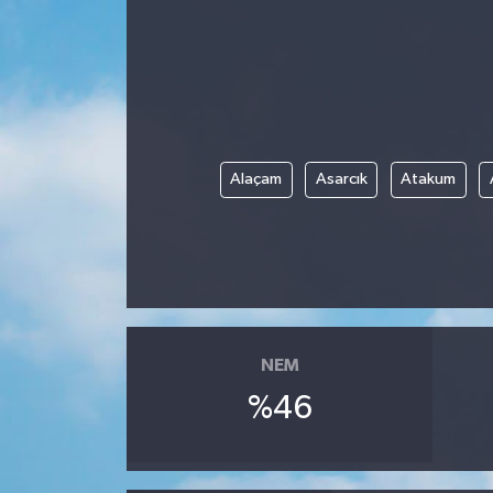
Alaçam
Asarcık
Atakum
NEM
%46