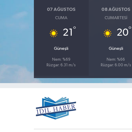
07 AĞUSTOS
08 AĞUSTOS
CUMA
CUMARTESI
°
°
21
20
Güneşli
Güneşli
Nem: %69
Nem: %66
Rüzgar: 6.31 m/s
Rüzgar: 6.00 m/s