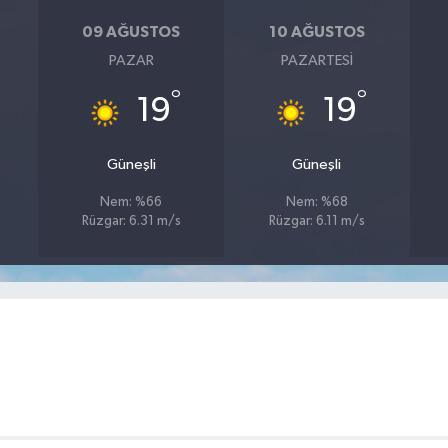
09 AĞUSTOS
10 AĞUSTOS
PAZAR
PAZARTESI
°
°
19
19
Güneşli
Güneşli
Nem: %66
Nem: %68
Rüzgar: 6.31 m/s
Rüzgar: 6.11 m/s