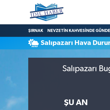
Nöbetçi Eczaneler
ŞIRNAK
NEVZETİN KAHVESİNDE GÜND
Hava Durumu
Salıpazarı Hava Dur
Trafik Durumu
Süper Lig Puan Durumu ve Fikstür
Salıpazarı Bu
Tüm Manşetler
Son Dakika Haberleri
Haber Arşivi
ŞU AN