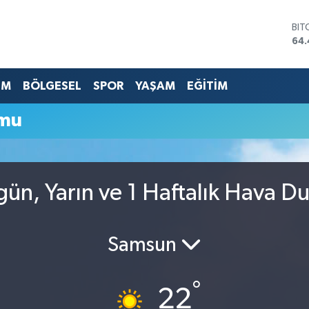
BIT
64.
DO
47,
EU
EM
BÖLGESEL
SPOR
YAŞAM
EĞİTİM
55,
STE
umu
64
GRA
651
BİS
13.
gün, Yarın ve 1 Haftalık Hava 
Samsun
°
22