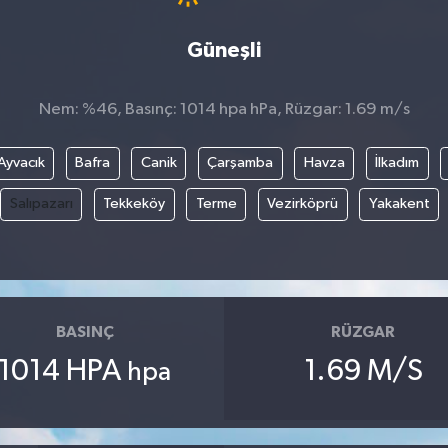
Güneşli
Nem: %46, Basınç: 1014 hpa hPa, Rüzgar: 1.69 m/s
Ayvacık
Bafra
Canik
Çarşamba
Havza
İlkadım
Salıpazarı
Tekkeköy
Terme
Vezirköprü
Yakakent
BASINÇ
RÜZGAR
1014 HPA
1.69 M/S
hpa