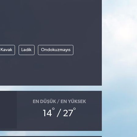
Kavak
Ladik
Ondokuzmayıs
EN DÜŞÜK / EN YÜKSEK
°
°
14
/ 27