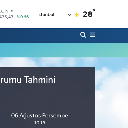
°
COIN
28
İstanbul
475,47
%0.66
LAR
5971
%0.05
RO
1336
%0.18
RLİN
,2534
%0.22
M ALTIN
8.23
%0.39
T100
703
%0
Durumu Tahmini
06 Ağustos Perşembe
10:15