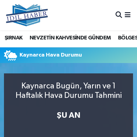
Nöbetçi Eczaneler
ŞIRNAK
NEVZETİN KAHVESİNDE GÜNDEM
BÖLGES
Hava Durumu
Trafik Durumu
Kaynarca Hava Durumu
Süper Lig Puan Durumu ve Fikstür
Kaynarca Bugün, Yarın ve 1
Tüm Manşetler
Haftalık Hava Durumu Tahmini
Son Dakika Haberleri
ŞU AN
Haber Arşivi