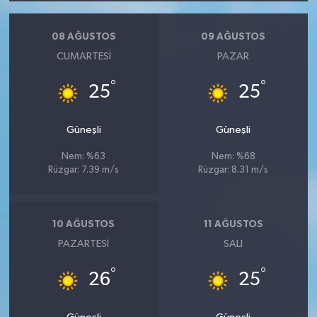
08 AĞUSTOS
09 AĞUSTOS
CUMARTESI
PAZAR
°
°
25
25
Güneşli
Güneşli
Nem: %63
Nem: %68
Rüzgar: 7.39 m/s
Rüzgar: 8.31 m/s
10 AĞUSTOS
11 AĞUSTOS
PAZARTESI
SALI
°
°
26
25