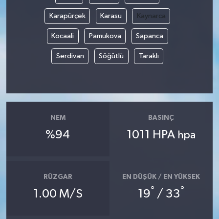
Karapürçek
Karasu
Kaynarca
Kocaali
Pamukova
Sapanca
Serdivan
Söğütlü
Taraklı
NEM
BASINÇ
%94
1011 HPA
hpa
RÜZGAR
EN DÜŞÜK / EN YÜKSEK
°
°
1.00 M/S
19
/ 33