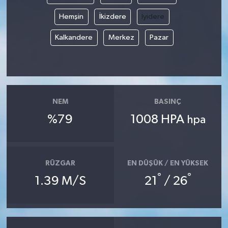
Hemşin
İkizdere
İyidere
Kalkandere
Merkez
Pazar
NEM
BASINÇ
%79
1008 HPA
hpa
RÜZGAR
EN DÜŞÜK / EN YÜKSEK
°
°
1.39 M/S
21
/ 26