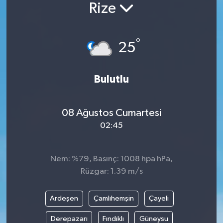
Rize
°
25
Bulutlu
08 Ağustos Cumartesi
02:45
Nem: %79, Basınç: 1008 hpa hPa,
Rüzgar: 1.39 m/s
Ardeşen
Çamlıhemşin
Çayeli
Derepazarı
Fındıklı
Güneysu