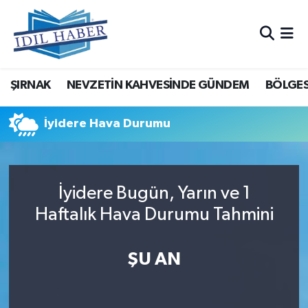
Nöbetçi Eczaneler
ŞIRNAK
NEVZETİN KAHVESİNDE GÜNDEM
BÖLGES
Hava Durumu
Trafik Durumu
İyidere Hava Durumu
Süper Lig Puan Durumu ve Fikstür
İyidere Bugün, Yarın ve 1
Tüm Manşetler
Haftalık Hava Durumu Tahmini
Son Dakika Haberleri
ŞU AN
Haber Arşivi