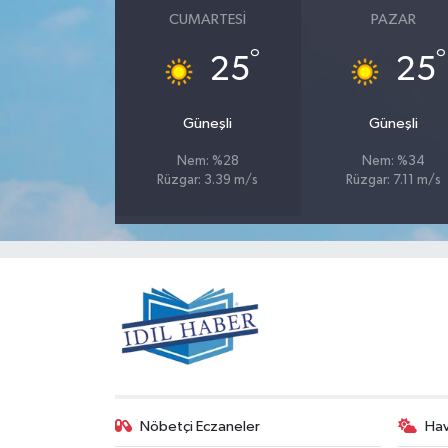
CUMARTESI
PAZAR
°
°
25
25
Güneşli
Güneşli
Nem: %28
Nem: %34
Rüzgar: 3.39 m/s
Rüzgar: 7.11 m/s
Nöbetçi Eczaneler
Ha