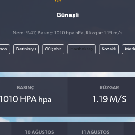
Güneşli
Nem: %47, Basınç: 1010 hpa hPa, Rüzgar: 1.19 m/s
nos
Derinkuyu
Gülşehir
Hacıbektaş
Kozaklı
Mer
BASINÇ
RÜZGAR
1010 HPA
1.19 M/S
hpa
10 AĞUSTOS
11 AĞUSTOS