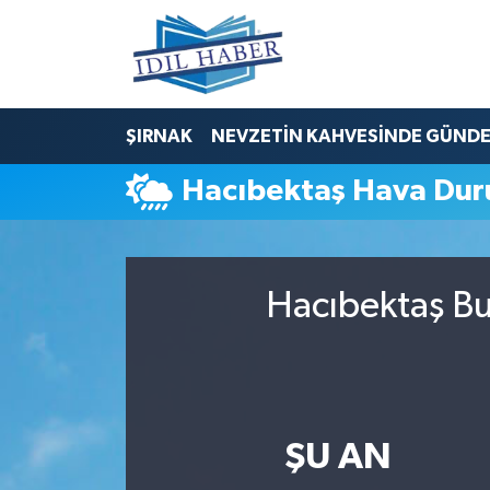
Nöbetçi Eczaneler
ŞIRNAK
NEVZETİN KAHVESİNDE GÜND
Hava Durumu
Hacıbektaş Hava Du
Trafik Durumu
Süper Lig Puan Durumu ve Fikstür
Hacıbektaş Bu
Tüm Manşetler
Son Dakika Haberleri
Haber Arşivi
ŞU AN