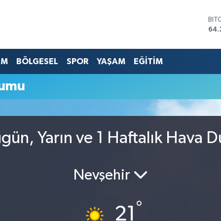
BIT
64.
DO
47,
EU
EM
BÖLGESEL
SPOR
YAŞAM
EĞİTİM
55,
STE
rumu
64,
GRA
657
BİS
13.
gün, Yarın ve 1 Haftalık Hava 
Nevşehir
°
21