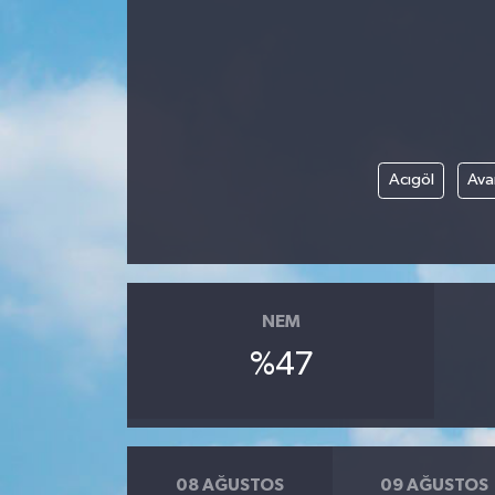
Acıgöl
Ava
NEM
%47
08 AĞUSTOS
09 AĞUSTOS