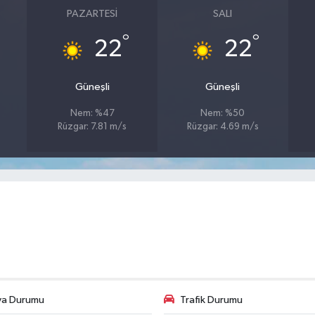
PAZARTESI
SALI
°
°
22
22
Güneşli
Güneşli
Nem: %47
Nem: %50
Rüzgar: 7.81 m/s
Rüzgar: 4.69 m/s
va Durumu
Trafik Durumu