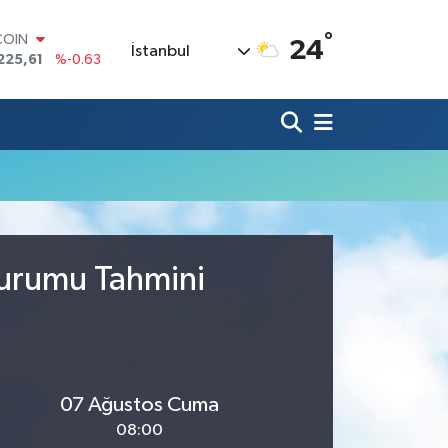
°
COIN
24
İstanbul
225,61
%-0.63
LAR
7143
%0.16
RO
0317
%-0.02
RLİN
2463
%0.07
M ALTIN
4.81
%1.44
T100
799
%70
Durumu Tahmini
07 Ağustos Cuma
08:00