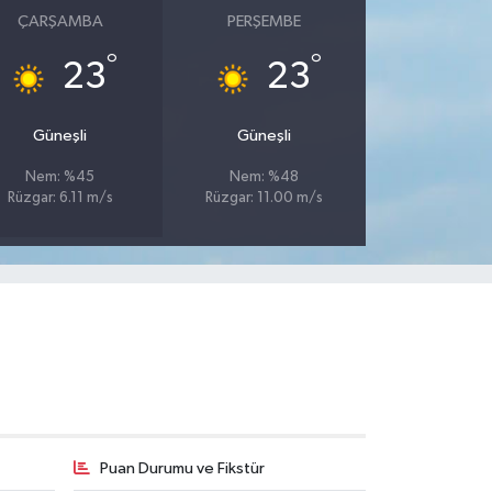
ÇARŞAMBA
PERŞEMBE
°
°
23
23
Güneşli
Güneşli
Nem: %45
Nem: %48
Rüzgar: 6.11 m/s
Rüzgar: 11.00 m/s
Puan Durumu ve Fikstür