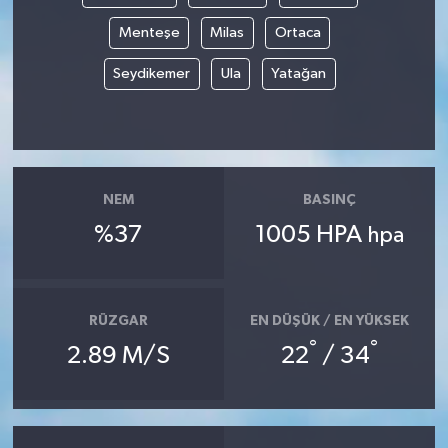
Menteşe
Milas
Ortaca
Seydikemer
Ula
Yatağan
NEM
BASINÇ
%37
1005 HPA
hpa
RÜZGAR
EN DÜŞÜK / EN YÜKSEK
°
°
2.89 M/S
22
/ 34