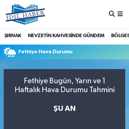
Nöbetçi Eczaneler
ŞIRNAK
NEVZETİN KAHVESİNDE GÜNDEM
BÖLGES
Hava Durumu
Trafik Durumu
Fethiye Hava Durumu
Süper Lig Puan Durumu ve Fikstür
Fethiye Bugün, Yarın ve 1
Tüm Manşetler
Haftalık Hava Durumu Tahmini
Son Dakika Haberleri
ŞU AN
Haber Arşivi