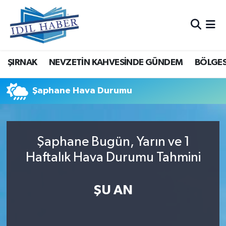
Nöbetçi Eczaneler
ŞIRNAK
NEVZETİN KAHVESİNDE GÜNDEM
BÖLGES
Hava Durumu
Trafik Durumu
Şaphane Hava Durumu
Süper Lig Puan Durumu ve Fikstür
Şaphane Bugün, Yarın ve 1
Tüm Manşetler
Haftalık Hava Durumu Tahmini
Son Dakika Haberleri
ŞU AN
Haber Arşivi