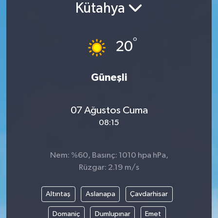
Kütahya
°
20
Güneşli
07 Ağustos Cuma
08:15
Nem: %60, Basınç: 1010 hpa hPa,
Rüzgar: 2.19 m/s
Altıntaş
Aslanapa
Çavdarhisar
Domaniç
Dumlupınar
Emet