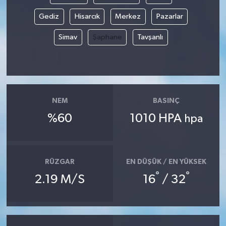
Gediz
Hisarcık
Merkez
Pazarlar
Simav
Şaphane
Tavşanlı
NEM
BASINÇ
%60
1010 HPA
hpa
RÜZGAR
EN DÜŞÜK / EN YÜKSEK
°
°
2.19 M/S
16
/ 32