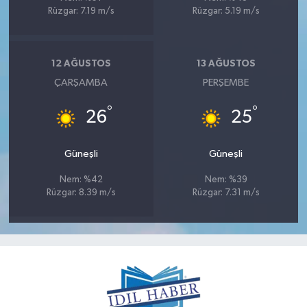
Rüzgar: 7.19 m/s
Rüzgar: 5.19 m/s
12 AĞUSTOS
13 AĞUSTOS
ÇARŞAMBA
PERŞEMBE
°
°
26
25
Güneşli
Güneşli
Nem: %42
Nem: %39
Rüzgar: 8.39 m/s
Rüzgar: 7.31 m/s