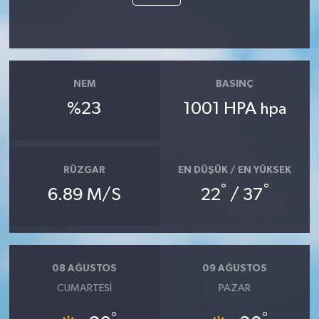
NEM
BASINÇ
%23
1001 HPA
hpa
RÜZGAR
EN DÜŞÜK / EN YÜKSEK
°
°
6.89 M/S
22
/ 37
08 AĞUSTOS
09 AĞUSTOS
CUMARTESI
PAZAR
°
°