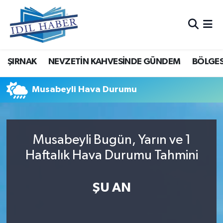
Nöbetçi Eczaneler
ŞIRNAK
NEVZETİN KAHVESİNDE GÜNDEM
BÖLGES
Hava Durumu
Trafik Durumu
Musabeyli Hava Durumu
Süper Lig Puan Durumu ve Fikstür
Musabeyli Bugün, Yarın ve 1
Tüm Manşetler
Haftalık Hava Durumu Tahmini
Son Dakika Haberleri
ŞU AN
Haber Arşivi