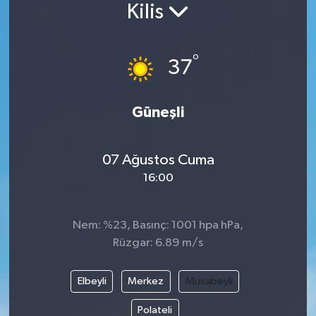
Kilis
°
37
Güneşli
07 Ağustos Cuma
16:00
Nem: %23, Basınç: 1001 hpa hPa,
Rüzgar: 6.89 m/s
Elbeyli
Merkez
Musabeyli
Polateli