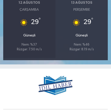
12 AĞUSTOS
13 AĞUSTOS
ÇARŞAMBA
PERŞEMBE
°
°
29
29
Güneşli
Güneşli
Nem: %37
Nem: %46
Rüzgar: 7.50 m/s
Rüzgar: 8.19 m/s