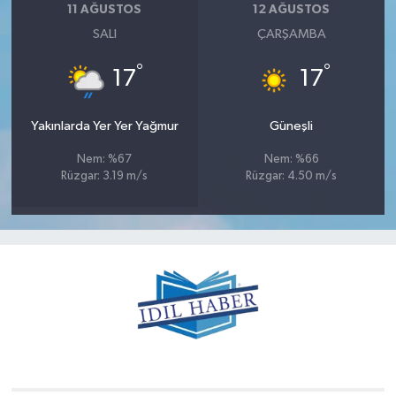
11 AĞUSTOS
12 AĞUSTOS
SALI
ÇARŞAMBA
°
°
17
17
Yakınlarda Yer Yer Yağmur
Güneşli
Nem: %67
Nem: %66
Rüzgar: 3.19 m/s
Rüzgar: 4.50 m/s