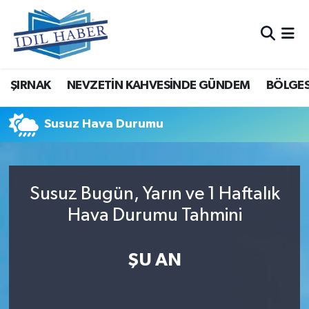
Nöbetçi Eczaneler
ŞIRNAK
NEVZETİN KAHVESİNDE GÜNDEM
BÖLGES
Hava Durumu
Trafik Durumu
Susuz Hava Durumu
Süper Lig Puan Durumu ve Fikstür
Susuz Bugün, Yarın ve 1 Haftalık
Tüm Manşetler
Hava Durumu Tahmini
Son Dakika Haberleri
ŞU AN
Haber Arşivi