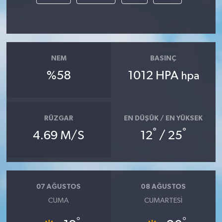
NEM
BASINÇ
%58
1012 HPA
hpa
RÜZGAR
EN DÜŞÜK / EN YÜKSEK
°
°
4.69 M/S
12
/ 25
07 AĞUSTOS
08 AĞUSTOS
CUMA
CUMARTESI
°
°