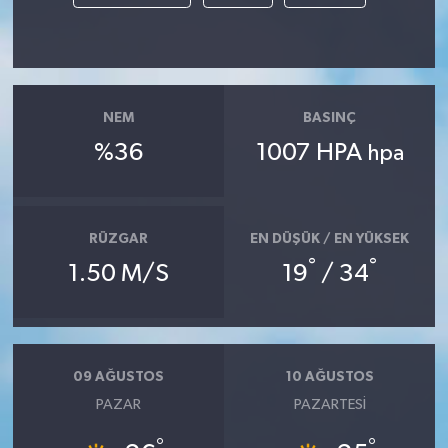
NEM
BASINÇ
%36
1007 HPA
hpa
RÜZGAR
EN DÜŞÜK / EN YÜKSEK
°
°
1.50 M/S
19
/ 34
09 AĞUSTOS
10 AĞUSTOS
PAZAR
PAZARTESI
°
°