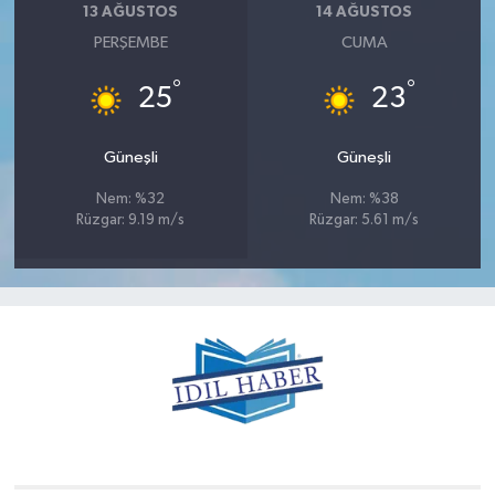
13 AĞUSTOS
14 AĞUSTOS
PERŞEMBE
CUMA
°
°
25
23
Güneşli
Güneşli
Nem: %32
Nem: %38
Rüzgar: 9.19 m/s
Rüzgar: 5.61 m/s