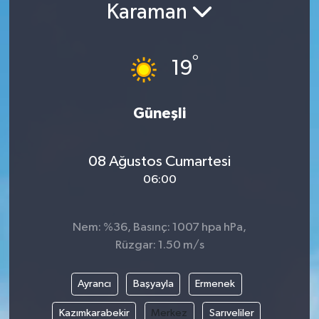
Karaman
°
19
Güneşli
08 Ağustos Cumartesi
06:00
Nem: %36, Basınç: 1007 hpa hPa,
Rüzgar: 1.50 m/s
Ayrancı
Başyayla
Ermenek
Kazımkarabekir
Merkez
Sarıveliler