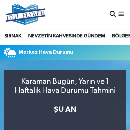
Nöbetçi Eczaneler
ŞIRNAK
NEVZETİN KAHVESİNDE GÜNDEM
BÖLGES
Hava Durumu
Trafik Durumu
Merkez Hava Durumu
Süper Lig Puan Durumu ve Fikstür
Karaman Bugün, Yarın ve 1
Tüm Manşetler
Haftalık Hava Durumu Tahmini
Son Dakika Haberleri
ŞU AN
Haber Arşivi