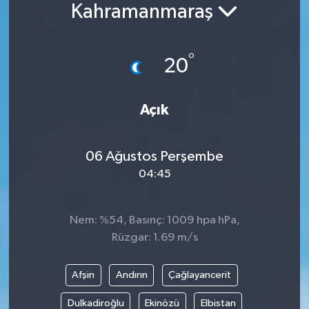
Kahramanmaraş
°
20
Açık
06 Ağustos Perşembe
04:45
Nem: %54, Basınç: 1009 hpa hPa,
Rüzgar: 1.69 m/s
Afşin
Andırın
Çağlayancerit
Dulkadiroğlu
Ekinözü
Elbistan