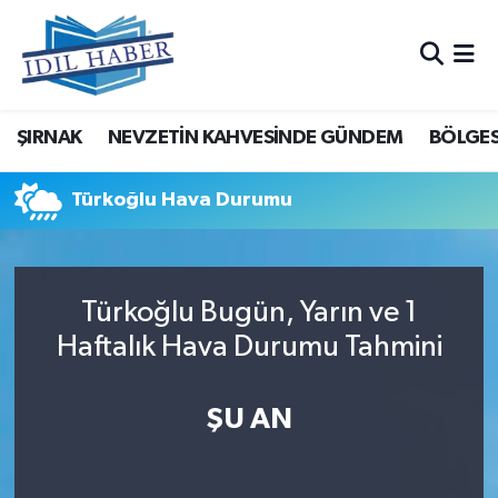
Nöbetçi Eczaneler
ŞIRNAK
NEVZETİN KAHVESİNDE GÜNDEM
BÖLGES
Hava Durumu
Trafik Durumu
Türkoğlu Hava Durumu
Süper Lig Puan Durumu ve Fikstür
Türkoğlu Bugün, Yarın ve 1
Tüm Manşetler
Haftalık Hava Durumu Tahmini
Son Dakika Haberleri
ŞU AN
Haber Arşivi