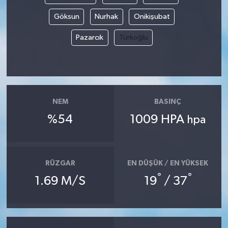
Göksun
Nurhak
Onikişubat
Pazarcık
Türkoğlu
NEM
BASINÇ
%54
1009 HPA
hpa
RÜZGAR
EN DÜŞÜK / EN YÜKSEK
°
°
1.69 M/S
19
/ 37