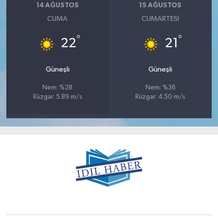
14 AĞUSTOS
15 AĞUSTOS
CUMA
CUMARTESI
°
°
22
21
Güneşli
Güneşli
Nem: %28
Nem: %36
Rüzgar: 5.89 m/s
Rüzgar: 4.50 m/s