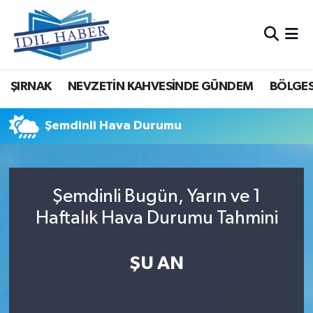
Nöbetçi Eczaneler
ŞIRNAK
NEVZETİN KAHVESİNDE GÜNDEM
BÖLGES
Hava Durumu
Trafik Durumu
Şemdinli Hava Durumu
Süper Lig Puan Durumu ve Fikstür
Şemdinli Bugün, Yarın ve 1
Tüm Manşetler
Haftalık Hava Durumu Tahmini
Son Dakika Haberleri
ŞU AN
Haber Arşivi