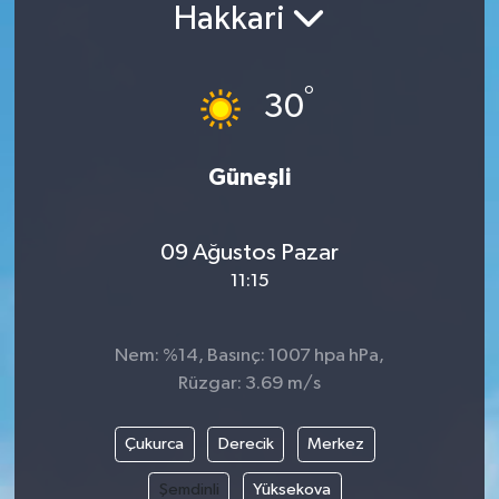
Hakkari
°
30
Güneşli
09 Ağustos Pazar
11:15
Nem: %14, Basınç: 1007 hpa hPa,
Rüzgar: 3.69 m/s
Çukurca
Derecik
Merkez
Şemdinli
Yüksekova