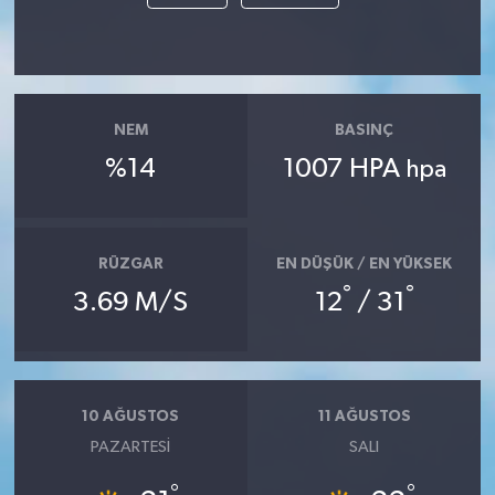
NEM
BASINÇ
%14
1007 HPA
hpa
RÜZGAR
EN DÜŞÜK / EN YÜKSEK
°
°
3.69 M/S
12
/ 31
10 AĞUSTOS
11 AĞUSTOS
PAZARTESI
SALI
°
°