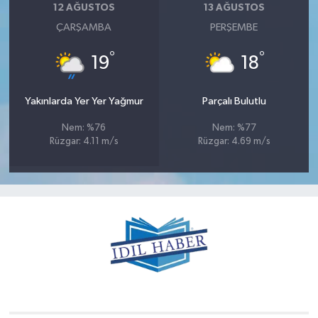
12 AĞUSTOS
13 AĞUSTOS
ÇARŞAMBA
PERŞEMBE
°
°
19
18
Yakınlarda Yer Yer Yağmur
Parçalı Bulutlu
Nem: %76
Nem: %77
Rüzgar: 4.11 m/s
Rüzgar: 4.69 m/s