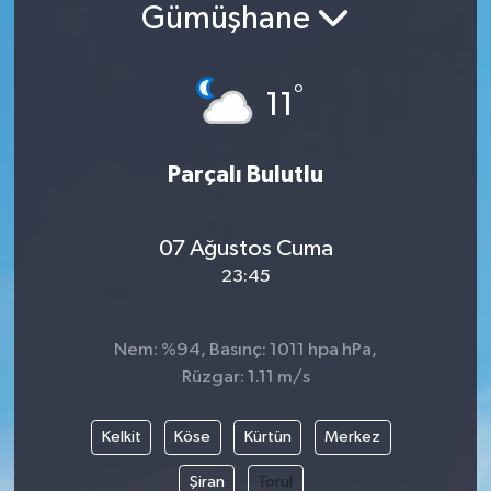
Gümüşhane
°
11
Parçalı Bulutlu
07 Ağustos Cuma
23:45
Nem: %94, Basınç: 1011 hpa hPa,
Rüzgar: 1.11 m/s
Kelkit
Köse
Kürtün
Merkez
Şiran
Torul