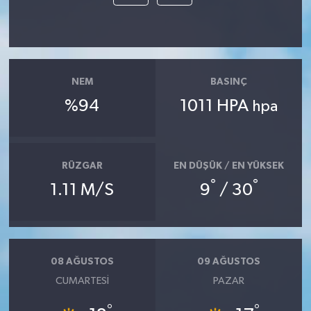
NEM
BASINÇ
%94
1011 HPA
hpa
RÜZGAR
EN DÜŞÜK / EN YÜKSEK
°
°
1.11 M/S
9
/ 30
08 AĞUSTOS
09 AĞUSTOS
CUMARTESI
PAZAR
°
°