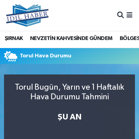
Nöbetçi Eczaneler
ŞIRNAK
NEVZETİN KAHVESİNDE GÜNDEM
BÖLGES
Hava Durumu
Trafik Durumu
Torul Hava Durumu
Süper Lig Puan Durumu ve Fikstür
Torul Bugün, Yarın ve 1 Haftalık
Tüm Manşetler
Hava Durumu Tahmini
Son Dakika Haberleri
ŞU AN
Haber Arşivi