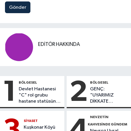
Gönder
EDITÖR HAKKINDA
1
2
BÖLGESEL
BÖLGESEL
Devlet Hastanesi
GENÇ:
"C" rol grubu
"UYARIMIZ
hastane statüsüne
DİKKATE
yükseltildi
ALINMADI,
DÖNEL KAVŞAK
NEVZETİN
3
4
İHMALİ KAZAYLA
SİYASET
KAHVESİNDE GÜNDEM
SONUÇLANDI
Kuşkonar Köyü
Nevroz Uysal