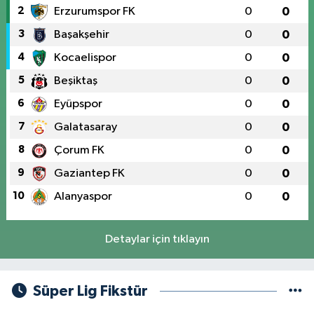
2
Erzurumspor FK
0
0
3
Başakşehir
0
0
4
Kocaelispor
0
0
5
Beşiktaş
0
0
6
Eyüpspor
0
0
7
Galatasaray
0
0
8
Çorum FK
0
0
9
Gaziantep FK
0
0
10
Alanyaspor
0
0
Detaylar için tıklayın
Süper Lig Fikstür