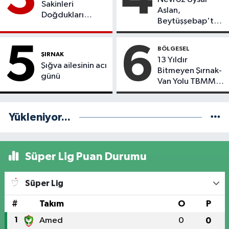
Sakinleri
Aslan,
Doğdukları
Beytüşşebap'taki
Topraklara
Sağlık Sorunlarını
Dönmek İstiyor
TBMM
5
6
BÖLGESEL
Gündemine
ŞIRNAK
13 Yıldır
Taşıdı
Şığva ailesinin acı
Bitmeyen Şırnak-
günü
Van Yolu TBMM
Gündeminde
Yükleniyor...
Süper Lig Puan Durumu
Süper Lig
#
Takım
O
P
1
Amed
0
0