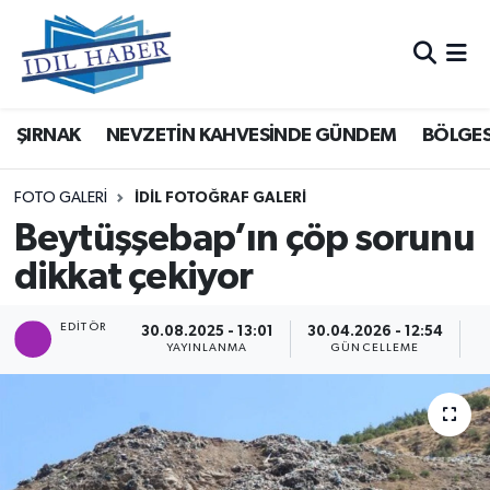
Nöbetçi Eczaneler
ŞIRNAK
NEVZETİN KAHVESİNDE GÜNDEM
BÖLGES
Hava Durumu
Trafik Durumu
FOTO GALERI
İDİL FOTOĞRAF GALERİ
Beytüşşebap’ın çöp sorunu
Süper Lig Puan Durumu ve Fikstür
dikkat çekiyor
Tüm Manşetler
EDITÖR
30.08.2025 - 13:01
30.04.2026 - 12:54
YAYINLANMA
GÜNCELLEME
G
Son Dakika Haberleri
Haber Arşivi