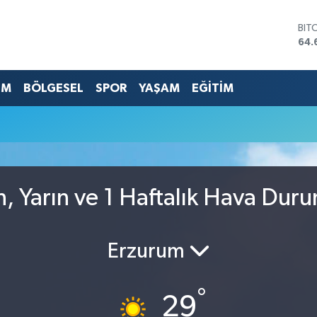
BIT
64.
DO
47,
EU
EM
BÖLGESEL
SPOR
YAŞAM
EĞİTİM
55,
STE
64,
GRA
651
BİS
13.
, Yarın ve 1 Haftalık Hava Dur
Erzurum
°
29