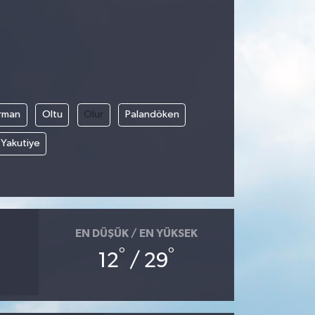
rman
Oltu
Olur
Palandöken
Yakutiye
EN DÜŞÜK / EN YÜKSEK
°
°
12
/ 29