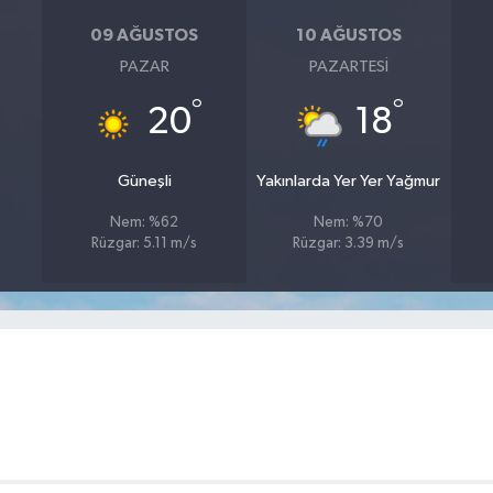
09 AĞUSTOS
10 AĞUSTOS
PAZAR
PAZARTESI
°
°
20
18
Güneşli
Yakınlarda Yer Yer Yağmur
Nem: %62
Nem: %70
Rüzgar: 5.11 m/s
Rüzgar: 3.39 m/s