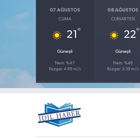
07 AĞUSTOS
08 AĞUSTOS
CUMA
CUMARTESI
°
°
21
22
Güneşli
Güneşli
Nem: %47
Nem: %46
Rüzgar: 4.89 m/s
Rüzgar: 3.39 m/s