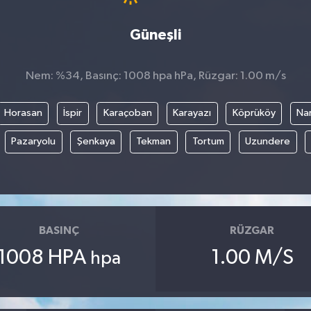
Güneşli
Nem: %34, Basınç: 1008 hpa hPa, Rüzgar: 1.00 m/s
Horasan
İspir
Karaçoban
Karayazı
Köprüköy
Na
Pazaryolu
Şenkaya
Tekman
Tortum
Uzundere
BASINÇ
RÜZGAR
1008 HPA
1.00 M/S
hpa