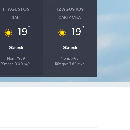
11 AĞUSTOS
12 AĞUSTOS
SALI
ÇARŞAMBA
°
°
19
19
Güneşli
Güneşli
Nem: %69
Nem: %66
Rüzgar: 3.00 m/s
Rüzgar: 3.69 m/s