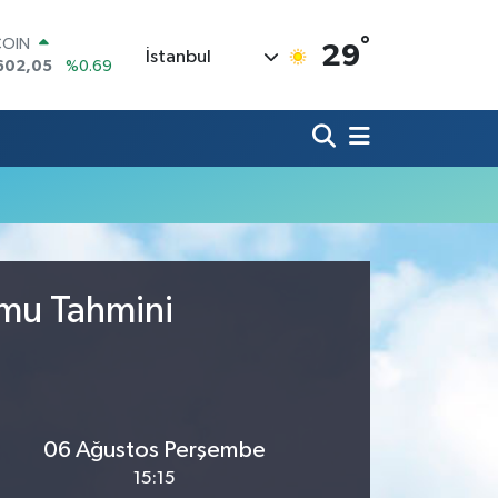
°
COIN
29
İstanbul
602,05
%0.69
LAR
6006
%0.06
RO
0250
%0.02
RLİN
2398
%0.2
M ALTIN
3.94
%0.32
T100
768
%48
umu Tahmini
06 Ağustos Perşembe
15:15