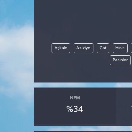
Aşkale
Aziziye
Çat
Hınıs
Pasinler
NEM
%34