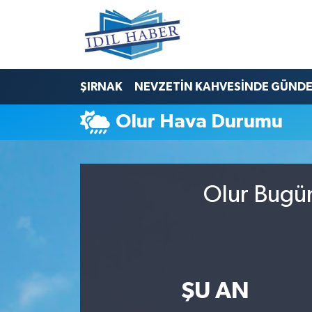
Nöbetçi Eczaneler
ŞIRNAK
NEVZETİN KAHVESİNDE GÜND
Hava Durumu
Olur Hava Durumu
Trafik Durumu
Süper Lig Puan Durumu ve Fikstür
Olur Bugün
Tüm Manşetler
Son Dakika Haberleri
Haber Arşivi
ŞU AN