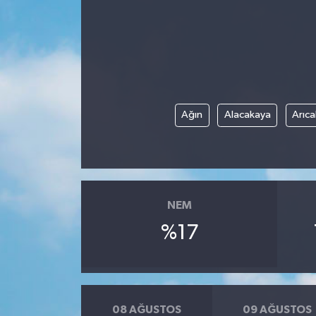
Ağın
Alacakaya
Arıca
NEM
%17
08 AĞUSTOS
09 AĞUSTOS