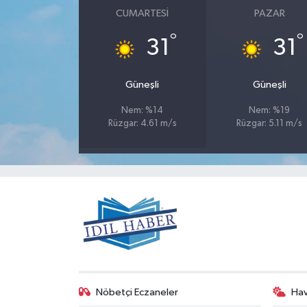
CUMARTESI
PAZAR
°
°
31
31
Güneşli
Güneşli
Nem: %14
Nem: %19
Rüzgar: 4.61 m/s
Rüzgar: 5.11 m/s
Nöbetçi Eczaneler
Ha