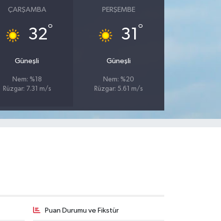
ÇARŞAMBA
PERŞEMBE
°
°
32
31
Güneşli
Güneşli
Nem: %18
Nem: %20
Rüzgar: 7.31 m/s
Rüzgar: 5.61 m/s
Puan Durumu ve Fikstür