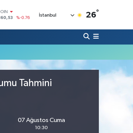
°
COIN
26
İstanbul
360,53
%-0.76
LAR
7143
%0.16
RO
0317
%-0.02
RLİN
2463
%0.07
M ALTIN
4.81
%1.44
T100
799
%70
rumu Tahmini
07 Ağustos Cuma
10:30