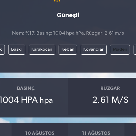
Güneşli
Nem: %17, Basınç: 1004 hpa hPa, Rüzgar: 2.61 m/s
k
Baskil
Karakoçan
Keban
Kovancılar
Maden
BASINÇ
RÜZGAR
1004 HPA
2.61 M/S
hpa
10 AĞUSTOS
11 AĞUSTOS