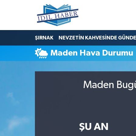
Nöbetçi Eczaneler
ŞIRNAK
NEVZETİN KAHVESİNDE GÜND
Hava Durumu
Maden Hava Durumu
Trafik Durumu
Süper Lig Puan Durumu ve Fikstür
Maden Bugün
Tüm Manşetler
Son Dakika Haberleri
Haber Arşivi
ŞU AN