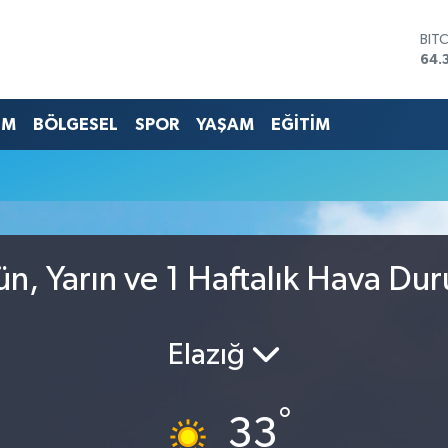
BIT
64.
DO
47,
EU
EM
BÖLGESEL
SPOR
YAŞAM
EĞİTİM
55,
STE
64,
GRA
657
BİS
13.
, Yarın ve 1 Haftalık Hava Du
Elazığ
°
33