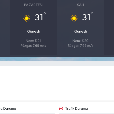
PAZARTESI
SALI
°
°
31
31
Güneşli
Güneşli
Nem: %21
Nem: %20
Rüzgar: 7.69 m/s
Rüzgar: 7.69 m/s
va Durumu
Trafik Durumu