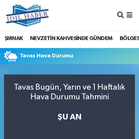
Nöbetçi Eczaneler
ŞIRNAK
NEVZETİN KAHVESİNDE GÜNDEM
BÖLGES
Hava Durumu
Trafik Durumu
Tavas Hava Durumu
Süper Lig Puan Durumu ve Fikstür
Tavas Bugün, Yarın ve 1 Haftalık
Tüm Manşetler
Hava Durumu Tahmini
Son Dakika Haberleri
ŞU AN
Haber Arşivi