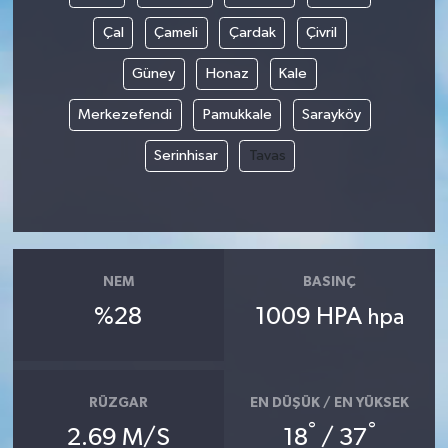
Çal
Çameli
Çardak
Çivril
Güney
Honaz
Kale
Merkezefendi
Pamukkale
Sarayköy
Serinhisar
Tavas
NEM
BASINÇ
%28
1009 HPA
hpa
RÜZGAR
EN DÜŞÜK / EN YÜKSEK
°
°
2.69 M/S
18
/ 37