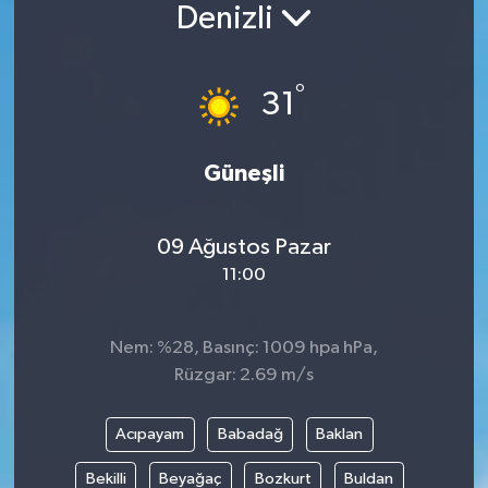
Denizli
°
31
Güneşli
09 Ağustos Pazar
11:00
Nem: %28, Basınç: 1009 hpa hPa,
Rüzgar: 2.69 m/s
Acıpayam
Babadağ
Baklan
Bekilli
Beyağaç
Bozkurt
Buldan