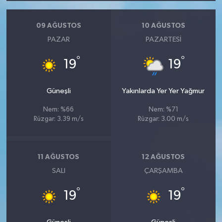
09 AĞUSTOS
10 AĞUSTOS
PAZAR
PAZARTESI
°
°
19
19
Güneşli
Yakınlarda Yer Yer Yağmur
Nem: %66
Nem: %71
Rüzgar: 3.39 m/s
Rüzgar: 3.00 m/s
11 AĞUSTOS
12 AĞUSTOS
SALI
ÇARŞAMBA
°
°
19
19