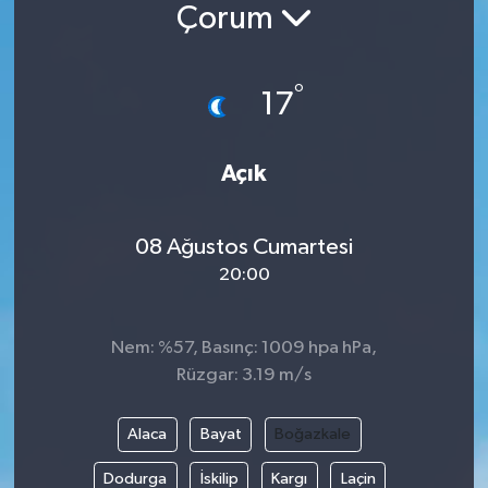
Çorum
°
17
Açık
08 Ağustos Cumartesi
20:00
Nem: %57, Basınç: 1009 hpa hPa,
Rüzgar: 3.19 m/s
Alaca
Bayat
Boğazkale
Dodurga
İskilip
Kargı
Laçin