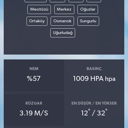
Mecitözü
Merkez
Oğuzlar
Ortaköy
Osmancık
Sungurlu
Uğurludağ
NEM
BASINÇ
%57
1009 HPA
hpa
RÜZGAR
EN DÜŞÜK / EN YÜKSEK
°
°
3.19 M/S
12
/ 32