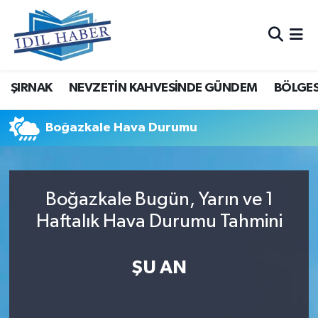
Nöbetçi Eczaneler
ŞIRNAK
NEVZETİN KAHVESİNDE GÜNDEM
BÖLGES
Hava Durumu
Trafik Durumu
Boğazkale Hava Durumu
Süper Lig Puan Durumu ve Fikstür
Boğazkale Bugün, Yarın ve 1
Tüm Manşetler
Haftalık Hava Durumu Tahmini
Son Dakika Haberleri
ŞU AN
Haber Arşivi