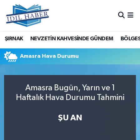
Nöbetçi Eczaneler
ŞIRNAK
NEVZETİN KAHVESİNDE GÜNDEM
BÖLGES
Hava Durumu
Trafik Durumu
Amasra Hava Durumu
Süper Lig Puan Durumu ve Fikstür
Amasra Bugün, Yarın ve 1
Tüm Manşetler
Haftalık Hava Durumu Tahmini
Son Dakika Haberleri
ŞU AN
Haber Arşivi