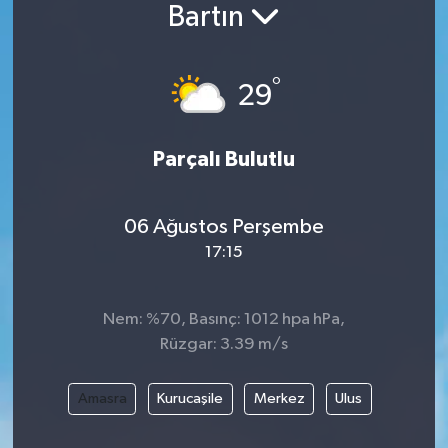
Bartın
°
29
Parçalı Bulutlu
06 Ağustos Perşembe
17:15
Nem: %70, Basınç: 1012 hpa hPa,
Rüzgar: 3.39 m/s
Amasra
Kurucaşile
Merkez
Ulus