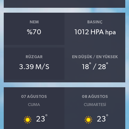
NEM
BASINÇ
%70
1012 HPA
hpa
RÜZGAR
EN DÜŞÜK / EN YÜKSEK
°
°
3.39 M/S
18
/ 28
07 AĞUSTOS
08 AĞUSTOS
CUMA
CUMARTESI
°
°
23
23