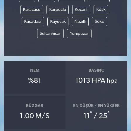
Karacasu
Karpuzlu
Koçarlı
Köşk
Kuşadası
Kuyucak
Nazilli
Söke
Sultanhisar
Yenipazar
NEM
BASINÇ
%81
1013 HPA
hpa
RÜZGAR
EN DÜŞÜK / EN YÜKSEK
°
°
1.00 M/S
11
/ 25