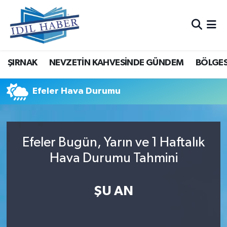
Nöbetçi Eczaneler
ŞIRNAK
NEVZETİN KAHVESİNDE GÜNDEM
BÖLGES
Hava Durumu
Trafik Durumu
Efeler Hava Durumu
Süper Lig Puan Durumu ve Fikstür
Efeler Bugün, Yarın ve 1 Haftalık
Tüm Manşetler
Hava Durumu Tahmini
Son Dakika Haberleri
ŞU AN
Haber Arşivi