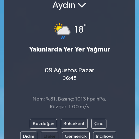
Aydın
°
18
Yakınlarda Yer Yer Yağmur
09 Ağustos Pazar
06:45
Nem: %81, Basınç: 1013 hpa hPa,
Rüzgar: 1.00 m/s
Bozdoğan
Buharkent
Çine
Didim
Efeler
Germencik
İncirliova