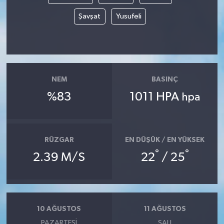
Şavşat
Yusufeli
NEM
BASINÇ
%83
1011 HPA
hpa
RÜZGAR
EN DÜŞÜK / EN YÜKSEK
°
°
2.39 M/S
22
/ 25
10 AĞUSTOS
11 AĞUSTOS
PAZARTESI
SALI