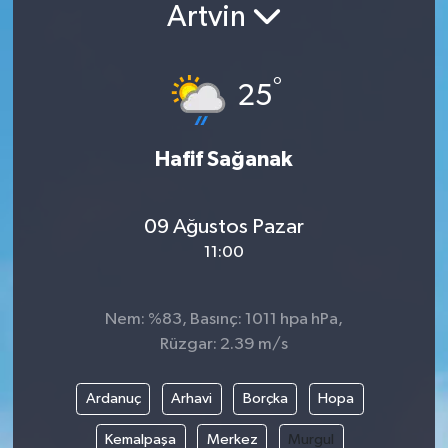
Artvin
°
25
Hafif Sağanak
09 Ağustos Pazar
11:00
Nem: %83, Basınç: 1011 hpa hPa,
Rüzgar: 2.39 m/s
Ardanuç
Arhavi
Borçka
Hopa
Kemalpaşa
Merkez
Murgul