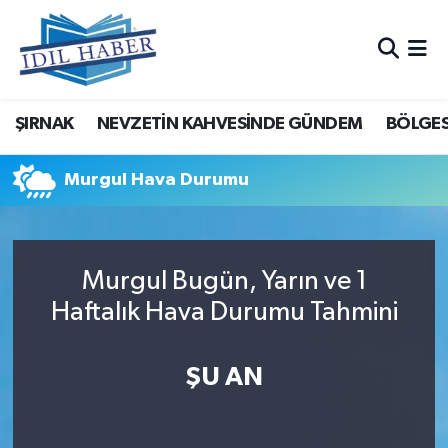
Nöbetçi Eczaneler
ŞIRNAK
NEVZETİN KAHVESİNDE GÜNDEM
BÖLGES
Hava Durumu
Trafik Durumu
Murgul Hava Durumu
Süper Lig Puan Durumu ve Fikstür
Murgul Bugün, Yarın ve 1
Tüm Manşetler
Haftalık Hava Durumu Tahmini
Son Dakika Haberleri
ŞU AN
Haber Arşivi