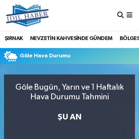
Nöbetçi Eczaneler
ŞIRNAK
NEVZETİN KAHVESİNDE GÜNDEM
BÖLGES
Hava Durumu
Trafik Durumu
Göle Hava Durumu
Süper Lig Puan Durumu ve Fikstür
Göle Bugün, Yarın ve 1 Haftalık
Tüm Manşetler
Hava Durumu Tahmini
Son Dakika Haberleri
ŞU AN
Haber Arşivi