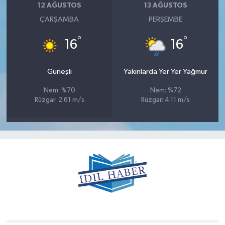
12 AĞUSTOS
13 AĞUSTOS
ÇARŞAMBA
PERŞEMBE
°
°
16
16
Güneşli
Yakınlarda Yer Yer Yağmur
Nem: %70
Nem: %72
Rüzgar: 2.61 m/s
Rüzgar: 4.11 m/s