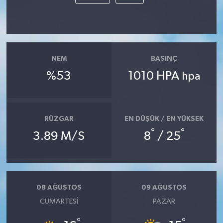
NEM
BASINÇ
%53
1010 HPA
hpa
RÜZGAR
EN DÜŞÜK / EN YÜKSEK
°
°
3.89 M/S
8
/ 25
08 AĞUSTOS
09 AĞUSTOS
CUMARTESI
PAZAR
°
°