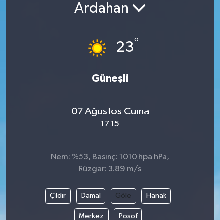
Ardahan
°
23
Güneşli
07 Ağustos Cuma
17:15
Nem: %53, Basınç: 1010 hpa hPa,
Rüzgar: 3.89 m/s
Çıldır
Damal
Göle
Hanak
Merkez
Posof