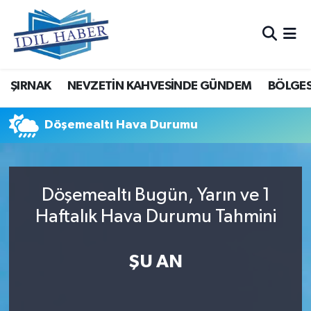
Nöbetçi Eczaneler
ŞIRNAK
NEVZETİN KAHVESİNDE GÜNDEM
BÖLGES
Hava Durumu
Trafik Durumu
Döşemealtı Hava Durumu
Süper Lig Puan Durumu ve Fikstür
Döşemealtı Bugün, Yarın ve 1
Tüm Manşetler
Haftalık Hava Durumu Tahmini
Son Dakika Haberleri
ŞU AN
Haber Arşivi