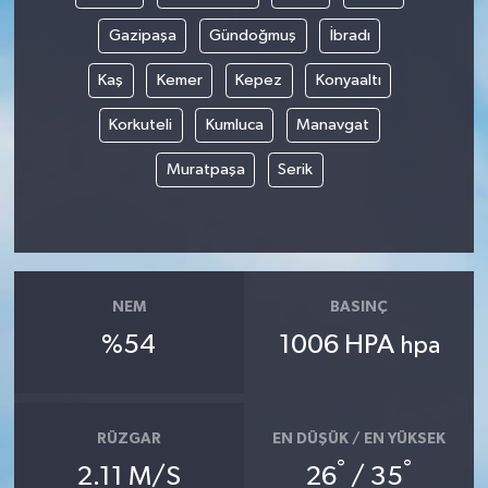
Gazipaşa
Gündoğmuş
İbradı
Kaş
Kemer
Kepez
Konyaaltı
Korkuteli
Kumluca
Manavgat
Muratpaşa
Serik
NEM
BASINÇ
%54
1006 HPA
hpa
RÜZGAR
EN DÜŞÜK / EN YÜKSEK
°
°
2.11 M/S
26
/ 35