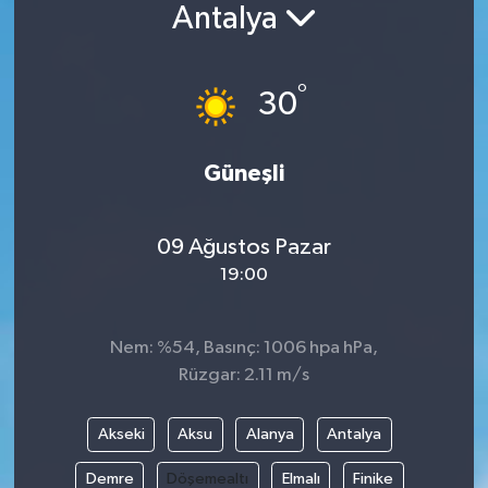
Antalya
°
30
Güneşli
09 Ağustos Pazar
19:00
Nem: %54, Basınç: 1006 hpa hPa,
Rüzgar: 2.11 m/s
Akseki
Aksu
Alanya
Antalya
Demre
Döşemealtı
Elmalı
Finike