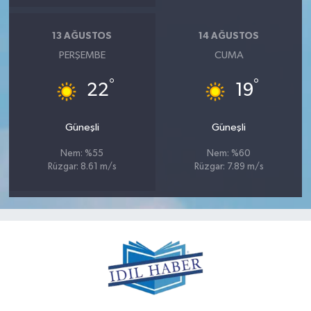
13 AĞUSTOS
14 AĞUSTOS
PERŞEMBE
CUMA
°
°
22
19
Güneşli
Güneşli
Nem: %55
Nem: %60
Rüzgar: 8.61 m/s
Rüzgar: 7.89 m/s