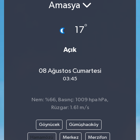
Amasya
°
17
Açık
08 Ağustos Cumartesi
03:45
Nem: %66, Basınç: 1009 hpa hPa,
Rüzgar: 1.61 m/s
Göynücek
Gümüşhacıköy
Hamamözü
Merkez
Merzifon