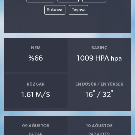
Suluova
Taşova
NEM
BASINÇ
%66
1009 HPA
hpa
RÜZGAR
EN DÜŞÜK / EN YÜKSEK
°
°
1.61 M/S
16
/ 32
09 AĞUSTOS
10 AĞUSTOS
PAZAR
PAZARTESI