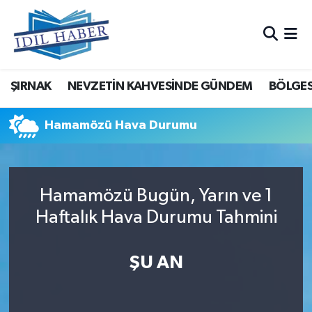
Nöbetçi Eczaneler
ŞIRNAK
NEVZETİN KAHVESİNDE GÜNDEM
BÖLGES
Hava Durumu
Trafik Durumu
Hamamözü Hava Durumu
Süper Lig Puan Durumu ve Fikstür
Hamamözü Bugün, Yarın ve 1
Tüm Manşetler
Haftalık Hava Durumu Tahmini
Son Dakika Haberleri
ŞU AN
Haber Arşivi