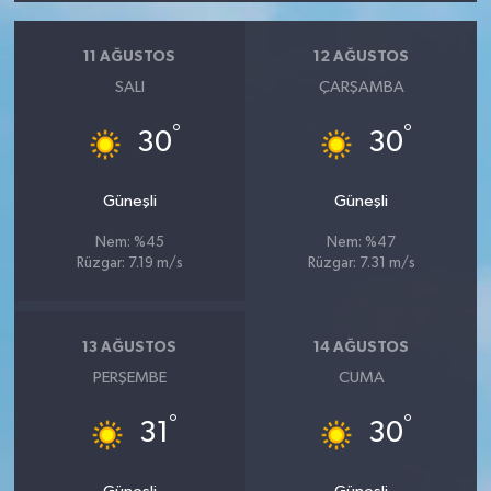
11 AĞUSTOS
12 AĞUSTOS
SALI
ÇARŞAMBA
°
°
30
30
Güneşli
Güneşli
Nem: %45
Nem: %47
Rüzgar: 7.19 m/s
Rüzgar: 7.31 m/s
13 AĞUSTOS
14 AĞUSTOS
PERŞEMBE
CUMA
°
°
31
30