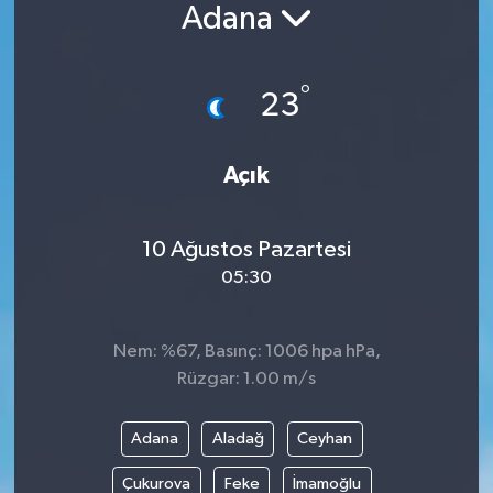
Adana
°
23
Açık
10 Ağustos Pazartesi
05:30
Nem: %67, Basınç: 1006 hpa hPa,
Rüzgar: 1.00 m/s
Adana
Aladağ
Ceyhan
Çukurova
Feke
İmamoğlu