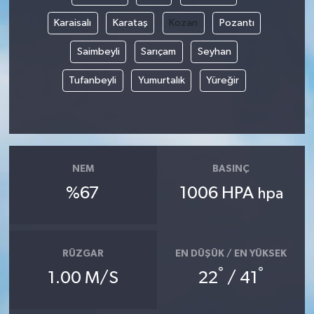
Karaisalı
Karataş
Kozan
Pozantı
Saimbeyli
Sarıçam
Seyhan
Tufanbeyli
Yumurtalık
Yüreğir
NEM
BASINÇ
%67
1006 HPA
hpa
RÜZGAR
EN DÜŞÜK / EN YÜKSEK
°
°
1.00 M/S
22
/ 41