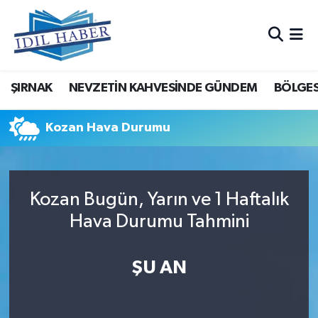
Nöbetçi Eczaneler
ŞIRNAK
NEVZETİN KAHVESİNDE GÜNDEM
BÖLGES
Hava Durumu
Trafik Durumu
Kozan Hava Durumu
Süper Lig Puan Durumu ve Fikstür
Kozan Bugün, Yarın ve 1 Haftalık
Tüm Manşetler
Hava Durumu Tahmini
Son Dakika Haberleri
ŞU AN
Haber Arşivi